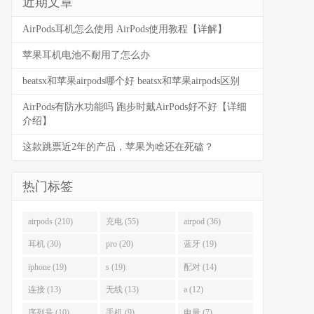
近期文章
AirPods耳机怎么使用 AirPods使用教程【详解】
苹果耳机电池不耐用了怎么办
beatsx和苹果airpods哪个好 beatsx和苹果airpods区别
AirPods有防水功能吗 跑步时戴AirPods好不好【详细
介绍】
这款跳票近2年的产品，苹果为啥还在死磕？
热门标签
airpods (210)
充电 (55)
airpod (36)
耳机 (30)
pro (20)
蓝牙 (19)
iphone (19)
s (19)
配对 (14)
连接 (13)
无线 (13)
a (12)
序列号 (10)
手机 (9)
电量 (7)