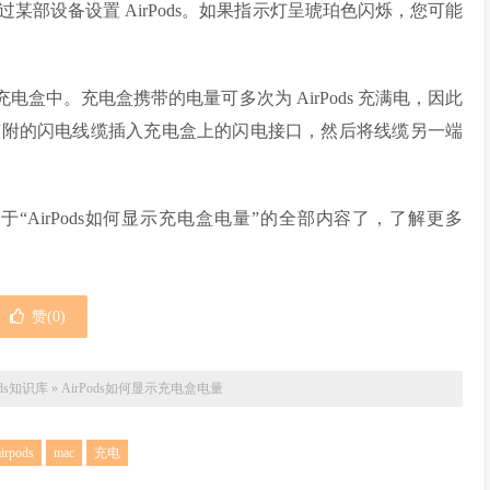
部设备设置 AirPods。如果指示灯呈琥珀色闪烁，您可能
充电盒中。充电盒携带的电量可多次为 AirPods 充满电，因此
ds 随附的闪电线缆插入充电盒上的闪电接口，然后将线缆另一端
关于“AirPods如何显示充电盒电量”的全部内容了，了解更多
赞(
0
)
pods知识库
»
AirPods如何显示充电盒电量
airpods
mac
充电