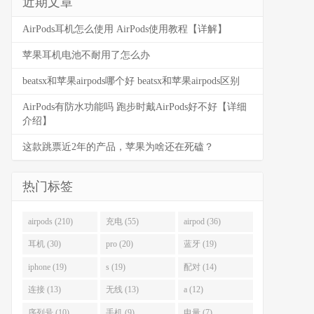
近期文章
AirPods耳机怎么使用 AirPods使用教程【详解】
苹果耳机电池不耐用了怎么办
beatsx和苹果airpods哪个好 beatsx和苹果airpods区别
AirPods有防水功能吗 跑步时戴AirPods好不好【详细
介绍】
这款跳票近2年的产品，苹果为啥还在死磕？
热门标签
airpods (210)
充电 (55)
airpod (36)
耳机 (30)
pro (20)
蓝牙 (19)
iphone (19)
s (19)
配对 (14)
连接 (13)
无线 (13)
a (12)
序列号 (10)
手机 (9)
电量 (7)