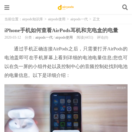
当前位置：
airpods知识库
>
airpods使用
>
airpods一代
>
正文
iPhone手机如何查看AirPods耳机和充电盒的电量
2020-03-12
分类：
airpods一代
/
airpods使用
阅读(4451)
评论(0)
通过手机正确连接AirPods之后，只需要打开AirPods的
电池盖即可在手机屏幕上看到详细的电池电量信息;您也可
以在负一屏的小组件处以及控制中心的音频控制处找到电池
的电量信息。以下是详细介绍：