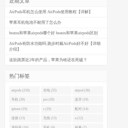
近期文章
AirPods耳机怎么使用 AirPods使用教程【详解】
苹果耳机电池不耐用了怎么办
beatsx和苹果airpods哪个好 beatsx和苹果airpods区别
AirPods有防水功能吗 跑步时戴AirPods好不好【详细
介绍】
这款跳票近2年的产品，苹果为啥还在死磕？
热门标签
airpods (210)
充电 (55)
airpod (36)
耳机 (30)
pro (20)
蓝牙 (19)
iphone (19)
s (19)
配对 (14)
连接 (13)
无线 (13)
a (12)
序列号 (10)
手机 (9)
电量 (7)