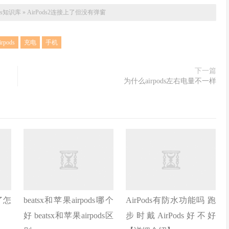
ods知识库
»
AirPods2连接上了但没有弹窗
irpods
充电
手机
下一篇
为什么airpods左右电量不一样
了怎
beatsx和苹果airpods哪个
AirPods有防水功能吗 跑
好 beatsx和苹果airpods区
步时戴AirPods好不好