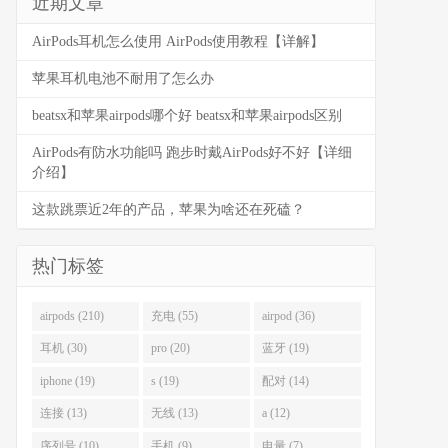
近期文章
AirPods耳机怎么使用 AirPods使用教程【详解】
苹果耳机电池不耐用了怎么办
beatsx和苹果airpods哪个好 beatsx和苹果airpods区别
AirPods有防水功能吗 跑步时戴AirPods好不好【详细
介绍】
这款跳票近2年的产品，苹果为啥还在死磕？
热门标签
airpods (210)
充电 (55)
airpod (36)
耳机 (30)
pro (20)
蓝牙 (19)
iphone (19)
s (19)
配对 (14)
连接 (13)
无线 (13)
a (12)
序列号 (10)
手机 (9)
电量 (7)