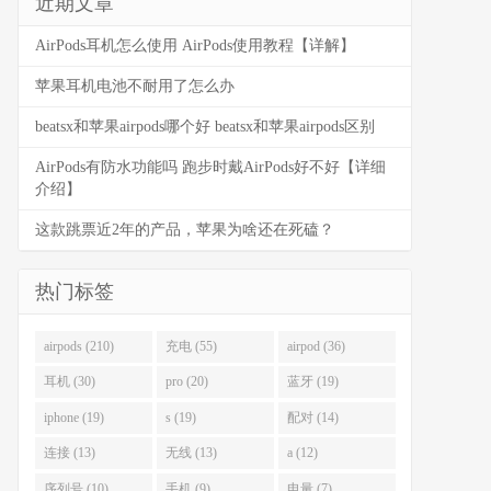
近期文章
AirPods耳机怎么使用 AirPods使用教程【详解】
苹果耳机电池不耐用了怎么办
beatsx和苹果airpods哪个好 beatsx和苹果airpods区别
AirPods有防水功能吗 跑步时戴AirPods好不好【详细
介绍】
这款跳票近2年的产品，苹果为啥还在死磕？
热门标签
airpods (210)
充电 (55)
airpod (36)
耳机 (30)
pro (20)
蓝牙 (19)
iphone (19)
s (19)
配对 (14)
连接 (13)
无线 (13)
a (12)
序列号 (10)
手机 (9)
电量 (7)