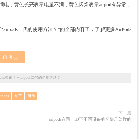
已充满电，黄色长亮表示电量不满，黄色闪烁表示airpod有异常，
airpods二代的使用方法？”的全部内容了，了解更多AirPods
赞(
1
)
rpods知识库
»
airpods二代的使用方法？
irpods
如下
所示
下一篇
airpods在同一ID下不同设备的切换是怎样的