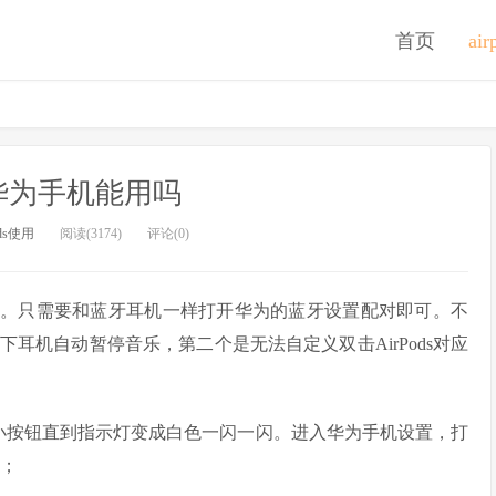
首页
ai
ds华为手机能用吗
ods使用
阅读(3174)
评论(0)
用的。只需要和蓝牙耳机一样打开华为的蓝牙设置配对即可。不
耳机自动暂停音乐，第二个是无法自定义双击AirPods对应
按钮直到指示灯变成白色一闪一闪。进入华为手机设置，打
用；