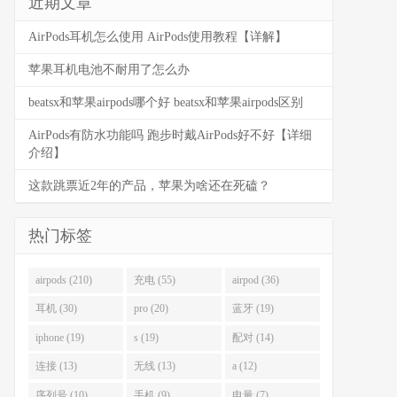
近期文章
AirPods耳机怎么使用 AirPods使用教程【详解】
苹果耳机电池不耐用了怎么办
beatsx和苹果airpods哪个好 beatsx和苹果airpods区别
AirPods有防水功能吗 跑步时戴AirPods好不好【详细
介绍】
这款跳票近2年的产品，苹果为啥还在死磕？
热门标签
airpods (210)
充电 (55)
airpod (36)
耳机 (30)
pro (20)
蓝牙 (19)
iphone (19)
s (19)
配对 (14)
连接 (13)
无线 (13)
a (12)
序列号 (10)
手机 (9)
电量 (7)