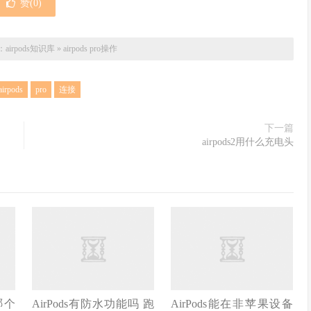
赞(
0
)
：
airpods知识库
»
airpods pro操作
airpods
pro
连接
下一篇
airpods2用什么充电头
s哪个
AirPods有防水功能吗 跑
AirPods能在非苹果设备