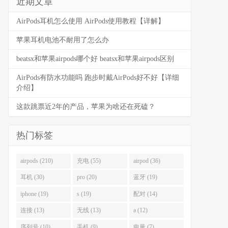
近期文章
AirPods耳机怎么使用 AirPods使用教程【详解】
苹果耳机电池不耐用了怎么办
beatsx和苹果airpods哪个好 beatsx和苹果airpods区别
AirPods有防水功能吗 跑步时戴AirPods好不好【详细
介绍】
这款跳票近2年的产品，苹果为啥还在死磕？
热门标签
airpods (210)
充电 (55)
airpod (36)
耳机 (30)
pro (20)
蓝牙 (19)
iphone (19)
s (19)
配对 (14)
连接 (13)
无线 (13)
a (12)
序列号 (10)
手机 (9)
电量 (7)