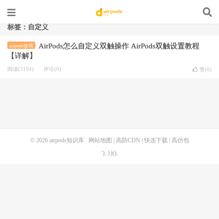
标签：自定义
AirPods怎么自定义双触操作 AirPods双触设置教程
airpods使用
【详解】
阅读(3194)
评论(0)
赞(
0
)
© 2026
airpods知识库
网站地图
|
高防CDN
|
快连下载
|
高仿包
'); })();