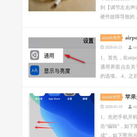
到【调节左右声
硬件故障导致的，
ai
airpods使用
2020-01-21
cm
1、首先，在ai
通用界面点击关于
的选项。 4、之后，
苹果
airpods使用
2020-01-19
cm
1、先把手机开
击“编辑”，如下
成”，如下图所示