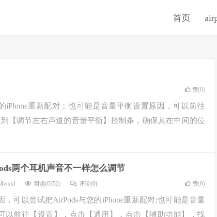
首页
ai
赞(
0
)
的iPhone重新配对；也可能是音量平衡设置原因，可以前往
找到【调节左右声道的音量平衡】控制条，确保其在中间的位
rPods两个耳机声音不一样怎么调节
llwxxl
阅读(6352)
评论(0)
赞(
0
)
可以尝试把AirPods与您的iPhone重新配对;也可能是音量
可以前往【设置】，点击【通用】，点击【辅助功能】，找