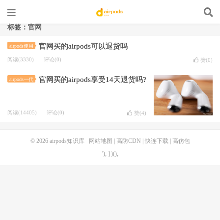
标签：官网
官网买的airpods可以退货吗
airpods使用
阅读(3330)
评论(0)
赞(
0
)
官网买的airpods享受14天退货吗?
airpods一代
阅读(14405)
评论(0)
赞(
4
)
© 2026
airpods知识库
网站地图
|
高防CDN
|
快连下载
|
高仿包
'); })();