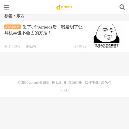
标签：东西
丢了8个Airpods后，我发明了让
airpods使用
耳机再也不会丢的方法！
阅读(3593)
评论(0)
赞(
0
)
© 2026
airpods知识库
网站地图
|
高防CDN
|
快连下载
|
高仿包
'); })();