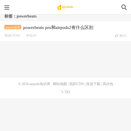
标签：powerbeats
powerbeats pro和airpods2有什么区别
airpods使用
阅读(3038)
评论(0)
赞(
0
)
© 2026
airpods知识库
网站地图
|
高防CDN
|
快连下载
|
高仿包
'); })();