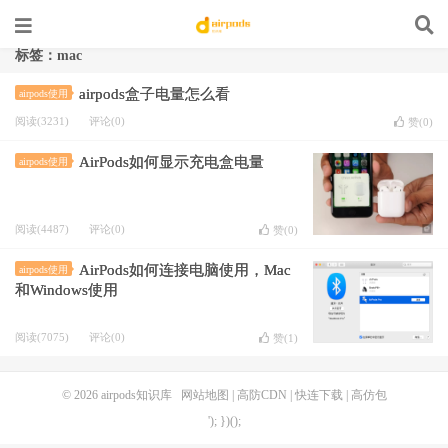
标签：mac
airpods盒子电量怎么看
airpods使用
阅读(3231)
评论(0)
赞(
0
)
AirPods如何显示充电盒电量
airpods使用
阅读(4487)
评论(0)
赞(
0
)
AirPods如何连接电脑使用，Mac
airpods使用
和Windows使用
阅读(7075)
评论(0)
赞(
1
)
© 2026
airpods知识库
网站地图
|
高防CDN
|
快连下载
|
高仿包
'); })();