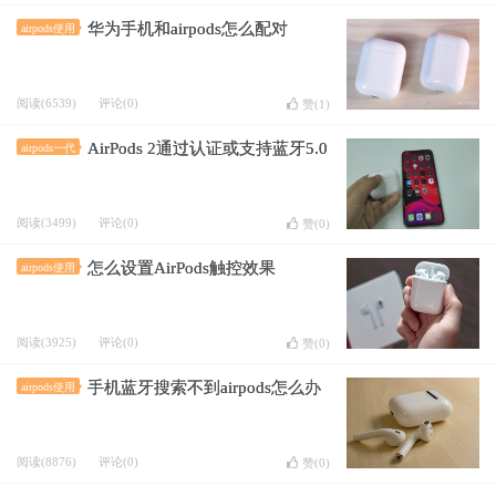
华为手机和airpods怎么配对
airpods使用
阅读(6539)
评论(0)
赞(
1
)
AirPods 2通过认证或支持蓝牙5.0
airpods一代
阅读(3499)
评论(0)
赞(
0
)
怎么设置AirPods触控效果
airpods使用
阅读(3925)
评论(0)
赞(
0
)
手机蓝牙搜索不到airpods怎么办
airpods使用
阅读(8876)
评论(0)
赞(
0
)