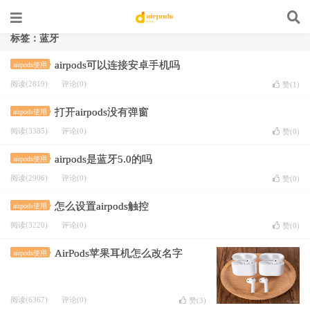
标签：蓝牙
airpods可以连接安卓手机吗
airpods使用
阅读(2819)
评论(0)
赞(
1
)
打开airpods没有弹窗
airpods使用
阅读(3385)
评论(0)
赞(
0
)
airpods是蓝牙5.0的吗
airpods使用
阅读(2906)
评论(0)
赞(
0
)
怎么设置airpods触控
airpods使用
阅读(3220)
评论(0)
赞(
0
)
AirPods苹果耳机怎么改名字
airpods使用
阅读(6367)
评论(0)
赞(
3
)